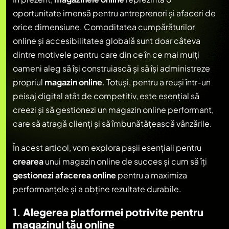
oportunitate imensă pentru antreprenori și afaceri de
orice dimensiune. Comoditatea cumpărăturilor
online și accesibilitatea globală sunt doar câteva
dintre motivele pentru care din ce în ce mai mulți
oameni aleg să își construiască și să își administreze
propriul
magazin online
. Totuși, pentru a reuși într-un
peisaj digital atât de competitiv, este esențial să
creezi și să gestionezi un magazin online performant,
care să atragă clienți și să îmbunătățească vânzările.
În acest articol, vom explora pașii esențiali pentru
crearea
unui magazin online de succes și cum să îți
gestionezi afacerea online
pentru a maximiza
performanțele și a obține rezultate durabile.
1.
Alegerea platformei potrivite pentru
magazinul tău online