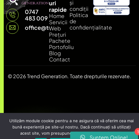
și
uri
condiții
rapide
0747
Politica
Home
483 009
de
Servicii
office@trendgeneration.ro
confidențialitate
Web
Prețuri
Pachete
Portofoliu
Blog
Contact
©
2026
Trend Generation. Toate drepturile rezervate.
Utilizăm module cookie pentru a ne asigura că vă oferim cea mai
bună experiență pe site-ul nostru. Dacă continuați să utilizați
acest site, vom presupune că sunteți mulțumit de el.
1