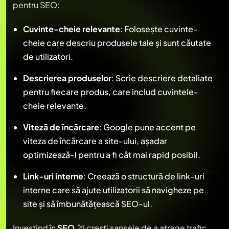
pentru SEO:
Cuvinte-cheie relevante
: Folosește cuvinte-
cheie care descriu produsele tale și sunt căutate
de utilizatori.
Descrierea produselor
: Scrie descriere detaliate
pentru fiecare produs, care includ cuvintele-
cheie relevante.
Viteză de încărcare
: Google pune accent pe
viteza de încărcare a site-ului, așadar
optimizează-l pentru a fi cât mai rapid posibil.
Link-uri interne
: Creează o structură de link-uri
interne care să ajute utilizatorii să navigheze pe
site și să îmbunătățească SEO-ul.
Investind în
SEO
, îți crești șansele de a atrage trafic