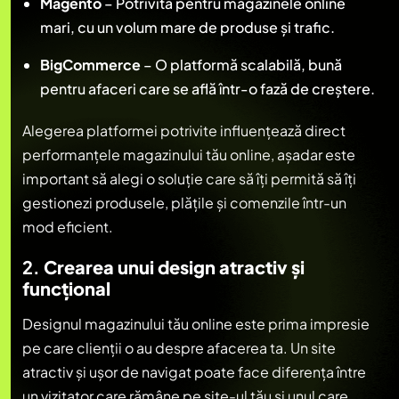
Magento
– Potrivită pentru magazinele online
mari, cu un volum mare de produse și trafic.
BigCommerce
– O platformă scalabilă, bună
pentru afaceri care se află într-o fază de creștere.
Alegerea platformei potrivite influențează direct
performanțele magazinului tău online, așadar este
important să alegi o soluție care să îți permită să îți
gestionezi produsele, plățile și comenzile într-un
mod eficient.
2.
Crearea unui design atractiv și
funcțional
Designul magazinului tău online este prima impresie
pe care clienții o au despre afacerea ta. Un site
atractiv și ușor de navigat poate face diferența între
un vizitator care rămâne pe site-ul tău și unul care