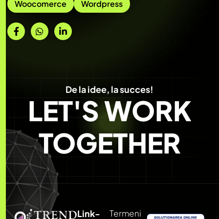
Woocomerce
Wordpress
De la idee, la succes!
LET'S WORK
TOGETHER
Link-
Termeni